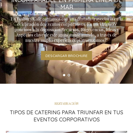
MAR
En Fosbury Café contamos con una dilatada trayectoria en la
celebración de Eventos corporativos. En nuestra web
ponemos a tu disposición Recursos, Sugerencias, Ideas y
Aspectos clave de este apasionante mundo, a través de
nuestra amplia experiencia. ¿Comenzamos?"
DESCARGAR BROCHURE
RESTAURACIÓN
TIPOS DE CATERING PARA TRIUNFAR EN TUS
EVENTOS CORPORATIVOS