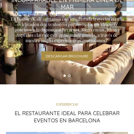
MAR
En Fosbury Café contamos con una dilatada trayectoria en la
celebración de Eventos corporativos. En nuestra web
ponemos a tu disposición Recursos, Sugerencias, Ideas y
Aspectos clave de este apasionante mundo, a través de
nuestra amplia experiencia. ¿Comenzamos?"
DESCARGAR BROCHURE
EXPERIENCIAS
EL RESTAURANTE IDEAL PARA CELEBRAR
EVENTOS EN BARCELONA