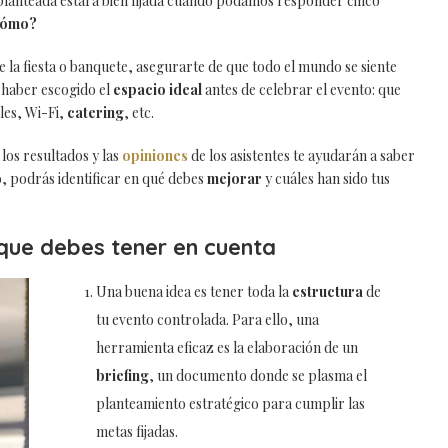
planteada estará bien fijada cuando podamos responder cinco
 cómo?
e la fiesta o banquete, asegurarte de que todo el mundo se siente
e haber escogido el
espacio ideal
antes de celebrar el evento: que
les, Wi-Fi,
catering
, etc.
los resultados y las
opiniones
de los asistentes te ayudarán a saber
o, podrás identificar en qué debes
mejorar
y cuáles han sido tus
que debes tener en cuenta
Una buena idea es tener toda la
estructura
de
tu evento controlada. Para ello, una
herramienta eficaz es la elaboración de un
briefing
, un documento donde se plasma el
planteamiento estratégico para cumplir las
metas fijadas.