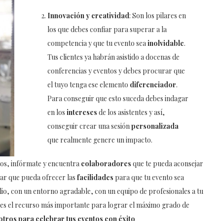
Innovación y creatividad
: Son los pilares en
los que debes confiar para superar a la
competencia y que tu evento sea
inolvidable
.
Tus clientes ya habrán asistido a docenas de
conferencias y eventos y debes procurar que
el tuyo tenga ese elemento
diferenciador
.
Para conseguir que esto suceda debes indagar
en los
intereses
de los asistentes y así,
conseguir crear una sesión
personalizada
que realmente genere un impacto.
tos, infórmate y encuentra
colaboradores
que te pueda aconsejar
gar que pueda ofrecer las
facilidades
para que tu evento sea
lio, con un entorno agradable, con un equipo de profesionales a tu
s el recurso más importante para lograr el máximo grado de
tros para celebrar tus eventos con éxito