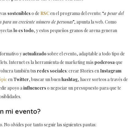
ivas
sostenibles
o de
RSC
en el programa del evento: “
a pesar del
es para un creciente número de personas
”, apunta la web. Como
oyectas
lo es todo
, y estos pequeños granos de arena generan
formativo y
actualizado
sobre el evento, adaptable a todo tipo de
lets. Internet es la herramienta de marketing más
poderosa
que
volucra también tus
redes sociales
: crear Stories en
Instagram
ópic
en
Twitter
, buscar un buen
hashtag
, hacer sorteos a través de
edir apoyo a
influencers
o negociar un presupuesto para que te
siblidades.
n mi evento?
. No olvides por tanto seguir las siguientes pautas: