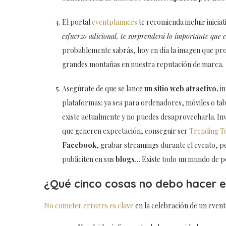
El portal
eventplanners
te recomienda incluir iniciat
esfuerzo adicional, te sorprenderá lo importante que 
probablemente sabrás, hoy en día la imagen que pr
grandes montañas en nuestra reputación de marca.
Asegúrate de que se lance
un sitio web atractivo,
in
plataformas: ya sea para ordenadores, móviles o tab
existe actualmente y no puedes desaprovecharla. In
que generen expectación, conseguir ser
Trending T
Facebook
, grabar streamings durante el evento, p
publiciten en sus
blogs
… Existe todo un mundo de po
¿Qué cinco cosas no debo hacer e
No cometer errores es clave
en la celebración de un evento