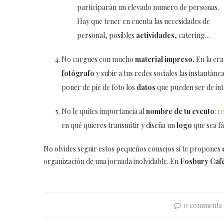
participarán un elevado numero de personas.
Hay que tener en cuenta las necesidades de
personal, posibles
actividades
, catering…
No cargues con mucho
material impreso.
En la era
fotógrafo
y subir a tus redes sociales las instantán
poner de pie de foto los
datos
que pueden ser de inte
No le quites importancia al
nombre de tu evento
:
re
en qué quieres transmitir y diseña un
logo
que sea fá
No olvides seguir estos pequeños consejos si te propones
organización de una jornada inolvidable. En
Fosbury Caf
0 comments