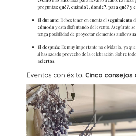
evento
más adecuada para llevarlo a cabo. La meta 
preguntas:
qué?, cuándo?, donde?, para qué? y
El durante:
Debes tener en cuenta el
seguimiento
d
cómodo
y está disfrutando del evento. Asegúrate s
tenga posibilidad de proyectar elementos audiovisua
El después:
Es muy importante no olvidarlo, ya que 
si has sacado provecho de la celebración. Sobre tod
aciertos
.
Eventos con éxito.
Cinco consejos 