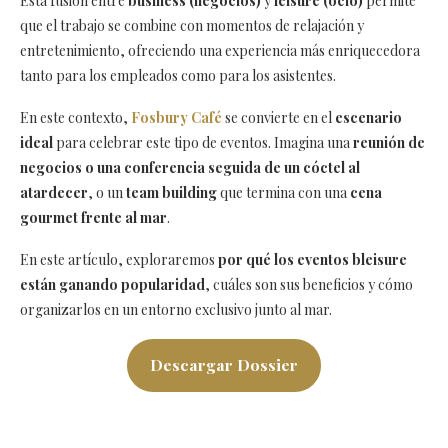
Esta fusión entre
business (negocios)
y
leisure (ocio)
permite
que el trabajo se combine con momentos de relajación y
entretenimiento, ofreciendo una experiencia más enriquecedora
tanto para los empleados como para los asistentes.
En este contexto,
Fosbury Café
se convierte en el
escenario
ideal
para celebrar este tipo de eventos. Imagina una
reunión de
negocios o una conferencia seguida de un cóctel al
atardecer
, o un
team building
que termina con una
cena
gourmet frente al mar
.
En este artículo, exploraremos
por qué los eventos bleisure
están ganando popularidad
, cuáles son sus beneficios y cómo
organizarlos en un entorno exclusivo junto al mar.
Descargar Dossier
¿Qué es un evento de bleisure y por
qué está en auge?