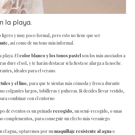
 la playa.
o ligero y muy poco formal, pero esto no tiene que ser
ante
, así como de un tono más informal.
a playa. El
color blanco y los tonos pastel
son los más asociados a
s dure el sol, y te harán destacar si la fiesta se alarga a la noche.
rantes, ideales para el verano.
 tules y el lino
, para que te sientas más cómoda y fresca durante
olgantes largos, tobilleras y pulseras. Si decides llevar vestido,
 para combinar con el entorno
tipo de eventos es un peinado
recogido
, un semi-recogido, o unas
como complementos, para conseguir un efecto más veraniego.
 en el agua, optaremos por un
maquillaje resistente al agua
o